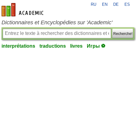
RU
EN
DE
ES
fr-academic.com
Dictionnaires et Encyclopédies sur 'Academic'
Recherche!
interprétations
traductions
livres
Игры ⚽