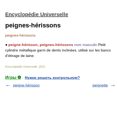
Encyclopédie Universelle
peignes-hérissons
peignes-hérissons
●
peigne-hérisson, peignes-hérissons
nom masculin
Petit
cylindre métallique garni de dents inclinées, utilisé sur les bancs
d'étirage de laine.
Encyclopédie Universelle
.
2012
.
Игры ⚽
Нужно решить контрольную?
peigne-hérisson
peignette