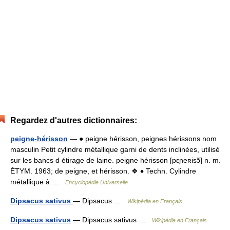
Regardez d'autres dictionnaires:
peigne-hérisson
— ● peigne hérisson, peignes hérissons nom
masculin Petit cylindre métallique garni de dents inclinées, utilisé
sur les bancs d étirage de laine. peigne hérisson [pɛɲeʀisɔ̃] n. m.
ÉTYM. 1963; de peigne, et hérisson. ❖ ♦ Techn. Cylindre
métallique à …
Encyclopédie Universelle
Dipsacus sativus
— Dipsacus …
Wikipédia en Français
Dipsacus sativus
— Dipsacus sativus …
Wikipédia en Français